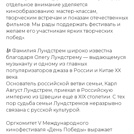
отдельное внимание уделяется
кинообразованию: мастер-классам,
творческим встречам и показам отечественных
фильмов. Мы рады поддержать фестиваль и
желаем его участникам ярких творческих
побед».
🎻 Фамилия Лундстрем широко известна
благодаря Олегу Лундстрему — выдающемуся
музыканту и одному из главных
популяризаторов джаза в России и Китае XX
века.
Основатель российской ветви семьи, Карл
Август Лундстрем, приехал в Российскую
империю из Швеции ещё в XIX столетии. С тех
пор судьба семьи Лундстремов неразрывно
связана с русской культурой.
Оргкомитет V Международного
кинофестиваля «День Победы» выражает