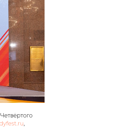
Четвёртого
yfest.ru
,