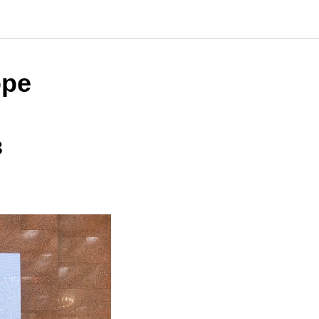
оре
в