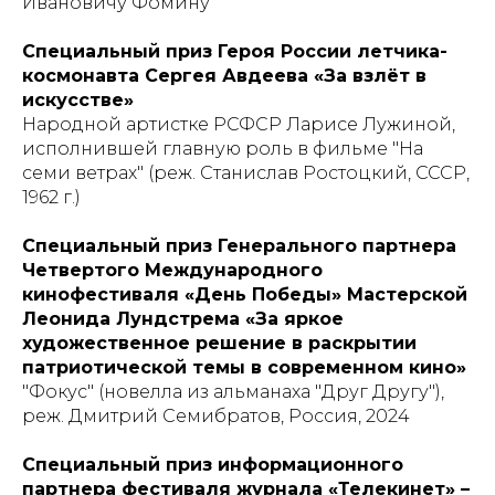
Ивановичу Фомину
Специальный приз Героя России летчика-
космонавта Сергея Авдеева «За взлёт в
искусстве»
Народной артистке РСФСР Ларисе Лужиной,
исполнившей главную роль в фильме "На
семи ветрах" (реж. Станислав Ростоцкий, СССР,
1962 г.)
Специальный приз Генерального партнера
Четвертого Международного
кинофестиваля «День Победы» Мастерской
Леонида Лундстрема «За яркое
художественное решение в раскрытии
патриотической темы в современном кино»
"Фокус" (новелла из альманаха "Друг Другу"),
реж. Дмитрий Семибратов, Россия, 2024
Специальный приз информационного
партнера фестиваля журнала «Телекинет» –